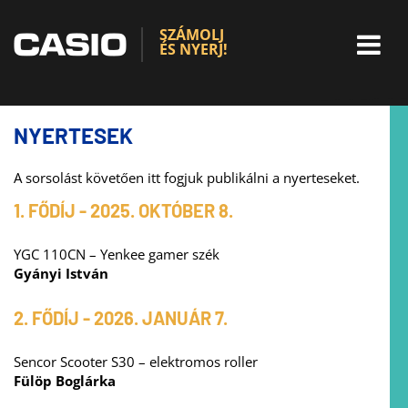
SZÁMOLJ
ÉS NYERJ!
NYERTESEK
A sorsolást követően itt fogjuk publikálni a nyerteseket.
1. FŐDÍJ - 2025. OKTÓBER 8.
YGC 110CN – Yenkee gamer szék
Gyányi István
2. FŐDÍJ - 2026. JANUÁR 7.
Sencor Scooter S30 – elektromos roller
Fülöp Boglárka