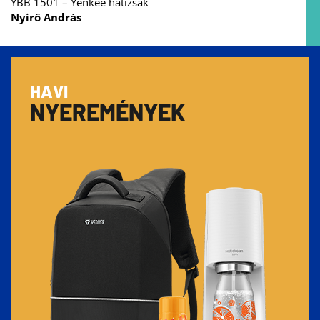
YBB 1501 – Yenkee hátizsák
Nyirő András
HAVI
NYEREMÉNYEK